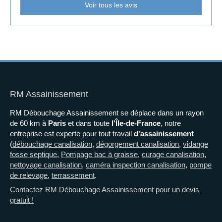
Voir tous les avis
RM Assainissement
RM Débouchage Assainissement se déplace dans un rayon
de 60 km à
Paris
et dans toute
l'
Î
le-de-France
, notre
entreprise est experte pour tout travail
d'assainissement
(
débouchage canalisation
,
dégorgement canalisation
,
vidange
fosse septique
,
Pompage bac à graisse
,
curage canalisation
,
nettoyage canalisation
,
caméra inspection canalisation
,
pompe
de relevage
,
terrassement
.
Contactez RM Débouchage Assainissement pour un devis
gratuit !