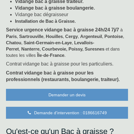
Vidange bac à graisse traiteur.
Vidange bac à graisse boulangerie.
Vidange bac dégraisseur
Installation de Bac à Graisse.
Service urgence vidange bac à graisse 24h/24 7j/7
à
Paris
,
Sartrouville
,
Houilles
,
Cergy
,
Argenteuil
,
Pontoise
,
Chatou
,
Saint-Germain-en-Laye
,
Levallois-
Perret
,
Nanterre, Courbevoie, Poissy, Suresnes
et dans
toutes les villes
Île
-
de
-
France
.
Contrat vidange bac à graisse pour les particuliers.
Contrat vidange bac à graisse pour les
professionnels (restaurants, boulangerie, traiteur).
Demander un devis
Demande d'intervention : 0186616749
Qu'est-ce qu'un Bac à graisse ?