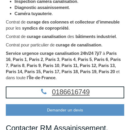
Inspection caméra canalisation
.
Diagnostic assainissement
.
Caméra tuyauterie
.
Contrat de
curage
des colonnes et collecteur
d'immeuble
pour les
syndics de copropriété
.
Contrat de
curage canalisation
des
bâtiments industriel
.
Contrat pour particulier de
curage de canalisation
.
Service urgence curage canalisation 24h/24 7j/7
à
Paris
16
,
Paris 1
,
Paris 2
,
Paris 3
,
Paris 4
,
Paris 5
,
Paris 6
,
Paris
7
,
Paris 8
,
Paris 9
,
Paris 10
,
Paris 11, Paris 12, Paris 13,
Paris 14, Paris 15, Paris 17, Paris 18, Paris 19, Paris 20
et
dans toute
l'Île
-
de
-
France
.
0186616749
Demander un devis
Contacter RM Assainissement,