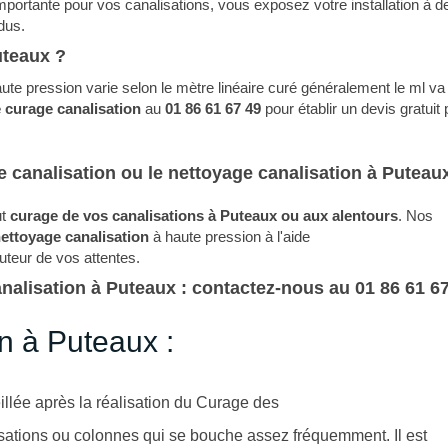
importante pour vos canalisations, vous exposez votre installation à d
dus.
uteaux ?
ute pression varie selon le mètre linéaire curé généralement le ml va
e curage canalisation
au
01 86 61 67 49
pour établir un devis gratuit 
 canalisation ou le nettoyage canalisation à Puteaux
ut
curage de vos canalisations à Puteaux ou aux
alentours
. Nos
ettoyage canalisation
à haute pression à l'aide
auteur de vos attentes.
nalisation à
Puteaux
: contactez-nous au 01 86 61 67
n à Puteaux :
llée après la réalisation du Curage des
isations ou colonnes qui se bouche assez fréquemment. Il est