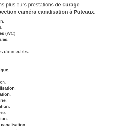
s plusieurs prestations de
curage
pection caméra canalisation à Puteaux
.
on
.
s
.
es
(WC).
ales
.
es d'immeubles.
ique
.
ion.
isation
.
ation
.
rie
.
tion.
rie
.
tion
.
 canalisation
.