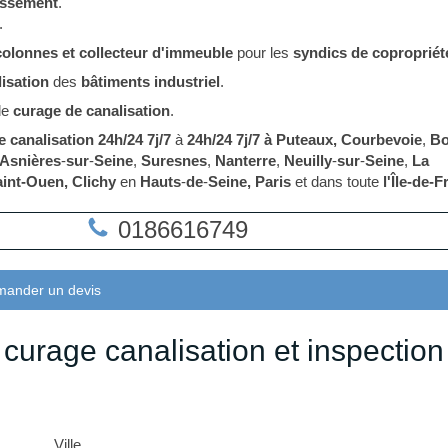
issement
.
.
colonnes et collecteur
d'immeuble
pour les
syndics de copropriét
isation
des
bâtiments industriel
.
 de
curage de canalisation
.
 canalisation 24h/24 7j/7
à
24h/24 7j/7 à Puteaux, Courbevoie
,
Bo
Asnières
-
sur
-
Seine
,
Suresnes
,
Nanterre
,
Neuilly
-
sur
-
Seine
,
La
int-Ouen, Clichy
en
Hauts
-
de
-
Seine, Paris
et dans toute
l'Île-de-
0186616749
ander un devis
curage canalisation et inspection
Ville