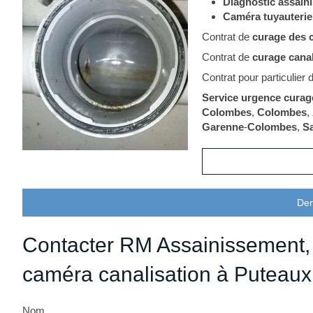
Diagnostic assain
Caméra tuyauterie
Contrat de
curage
des 
Contrat de
curage canal
Contrat pour particulier
Service urgence curage
Colombes
,
Colombes
,
Garenne
-
Colombes
,
Sa
Dem
Contacter RM Assainissement, 
caméra canalisation à Puteaux
Nom