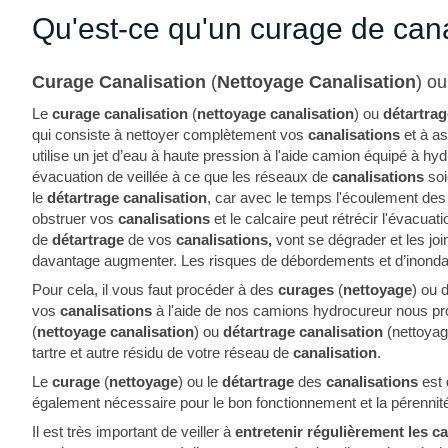
Qu'est-ce qu'un curage de cana
Curage Canalisation
(
Nettoyage Canalisation
) o
Le
curage canalisation
(
nettoyage canalisation
) ou
détartrag
qui consiste à nettoyer complètement vos
canalisations
et à a
utilise un jet d’eau à haute pression à l'aide camion équipé à hy
évacuation de veillée à ce que les réseaux de
canalisations
soi
le
détartrage
canalisation
, car avec le temps l'écoulement de
obstruer vos
canalisations
et le calcaire peut rétrécir l'évacu
de
détartrage
de vos
canalisations,
vont se dégrader et les joi
davantage augmenter. Les risques de débordements et d’inonda
Pour cela, il vous faut procéder à des
curages
(
nettoyage
) ou 
vos
canalisations
à l'aide de nos camions hydrocureur nous p
(
nettoyage canalisation
) ou
détartrage canalisation
(nettoya
tartre et autre résidu de votre réseau de
canalisation
.
Le
curage
(
nettoyage
) ou le
détartrage
des
canalisations
est 
également nécessaire pour le bon fonctionnement et la pérenni
Il est très important de veiller à
entretenir régulièrement les c