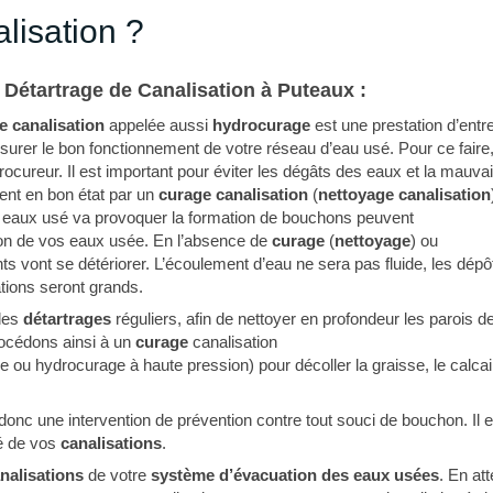
lisation ?
u
Détartrage de Canalisation à Puteaux :
e canalisation
appelée aussi
hydrocurage
est une prestation d’entr
ssurer le bon fonctionnement de votre réseau d’eau usé. Pour ce faire
drocureur. Il est important pour éviter les dégâts des eaux et la mauva
ent en bon état par un
curage canalisation
(
nettoyage canalisation
s eaux usé va provoquer la formation de bouchons peuvent
ation de vos eaux usée. En l’absence de
curage
(
nettoyage
) ou
nts vont se détériorer. L’écoulement d’eau ne sera pas fluide, les dépô
tions seront grands.
des
détartrages
réguliers,
afin de
nettoyer en profondeur les parois d
rocédons ainsi à un
curage
canalisation
ge ou hydrocurage à haute pression)
pour décoller la graisse, le calcai
donc une intervention de prévention contre tout souci de bouchon. Il e
té de vos
canalisations
.
analisations
de votre
système d’évacuation des eaux usées
. En at