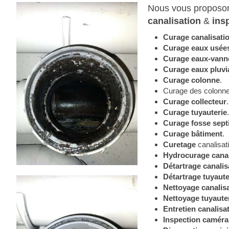
Nous vous proposon
canalisation
&
ins
Curage canalisati
Curage
eaux usée
Curage eaux-vann
Curage
eaux pluvi
Curage colonne
.
Curage des colonn
Curage collecteur
.
Curage tuyauterie
.
Curage fosse sept
Curage bâtiment
.
Curetage
canalisat
Hydrocurage canal
Détartrage canalis
Détartrage tuyaute
Nettoyage canalisa
Nettoyage tuyaute
Entretien canalisa
Inspection caméra