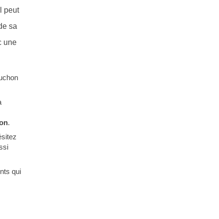
l peut
de sa
c une
ouchon
a
ion
.
ésitez
ssi
nts qui