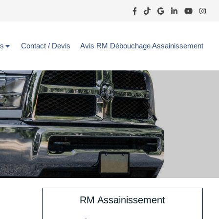
ns
Contact / Devis
Avis RM Débouchage Assainissement
RM Assainissement