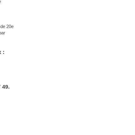
e
 de 20e
par
 :
 49.