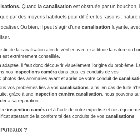
isations.
Quand la
canalisation
est obstruée
par un bouchon, i
que par des moyens habituels pour différentes raisons : nature 
localiser. Ou bien, il peut s'agir d'une
canalisation
fuyante, ave
iser.
stic de la canalisation afin de vérifier avec exactitude la nature du b
on
est extrêmement conseillée
.
 adaptée. Il faut donc découvrir visuellement l'origine du problème. L
ons nos
inspections caméra
dans tous les conduits de vos
avec photos des anomalies avant et après de votre conduit de
canalisat
tous vos problèmes liés à vos
canalisations
, ainsi en cas de fuite n'h
uite, grâce à une
inspection caméra canalisation
, nous pouvons au
céder à sa réparation.
otre
inspection caméra
et à l'aide de notre expertise et nos équipeme
ificat attestant de la conformité des conduits de vos
canalisations
.
 Puteaux ?