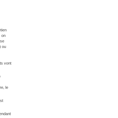
etien
, on
ise
) ou
ts vont
e
re, le
st
tendant