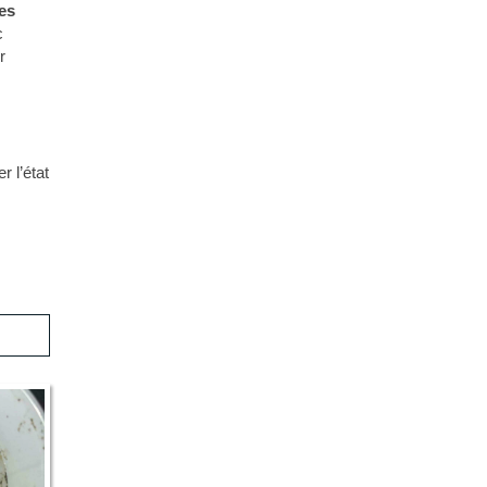
es
c
r
er l’état